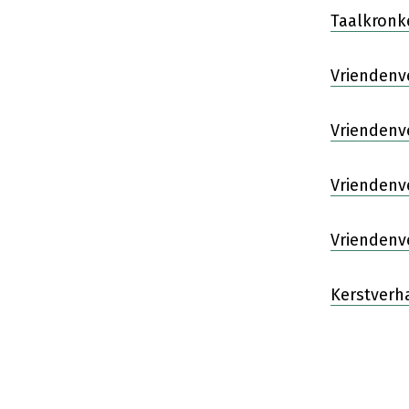
Taalkronke
Vriendenv
Vriendenve
Vriendenve
Vriendenve
Kerstverha