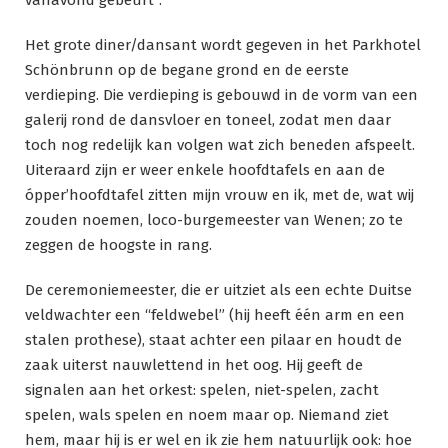
vanavond gebeurt”.
Het grote diner/dansant wordt gegeven in het Parkhotel
Schönbrunn op de begane grond en de eerste
verdieping. Die verdieping is gebouwd in de vorm van een
galerij rond de dansvloer en toneel, zodat men daar
toch nog redelijk kan volgen wat zich beneden afspeelt.
Uiteraard zijn er weer enkele hoofdtafels en aan de
ópper’hoofdtafel zitten mijn vrouw en ik, met de, wat wij
zouden noemen, loco-burgemeester van Wenen; zo te
zeggen de hoogste in rang.
De ceremoniemeester, die er uitziet als een echte Duitse
veldwachter een “feldwebel” (hij heeft één arm en een
stalen prothese), staat achter een pilaar en houdt de
zaak uiterst nauwlettend in het oog. Hij geeft de
signalen aan het orkest: spelen, niet-spelen, zacht
spelen, wals spelen en noem maar op. Niemand ziet
hem, maar hij is er wel en ik zie hem natuurlijk ook: hoe