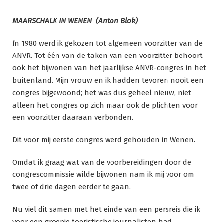
Ga
naar
MAARSCHALK IN WENEN (Anton Blok)
de
inhoud
I
n 1980 werd ik gekozen tot algemeen voorzitter van de
ANVR. Tot één van de taken van een voorzitter behoort
ook het bijwonen van het jaarlijkse ANVR-congres in het
buitenland. Mijn vrouw en ik hadden tevoren nooit een
congres bijgewoond; het was dus geheel nieuw, niet
alleen het congres op zich maar ook de plichten voor
een voorzitter daaraan verbonden.
Dit voor mij eerste congres werd gehouden in Wenen.
Omdat ik graag wat van de voorbereidingen door de
congrescommissie wilde bijwonen nam ik mij voor om
twee of drie dagen eerder te gaan.
Nu viel dit samen met het einde van een persreis die ik
voor een groepje toeristische journalisten had