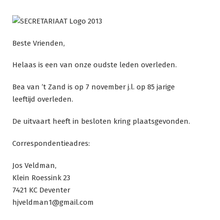
Ga
naar
de
inhoud
Beste Vrienden,
Helaas is een van onze oudste leden overleden.
Bea van ’t Zand is op 7 november j.l. op 85 jarige
leeftijd overleden.
De uitvaart heeft in besloten kring plaatsgevonden.
Correspondentieadres:
Jos Veldman,
Klein Roessink 23
7421 KC Deventer
hjveldman1@gmail.com