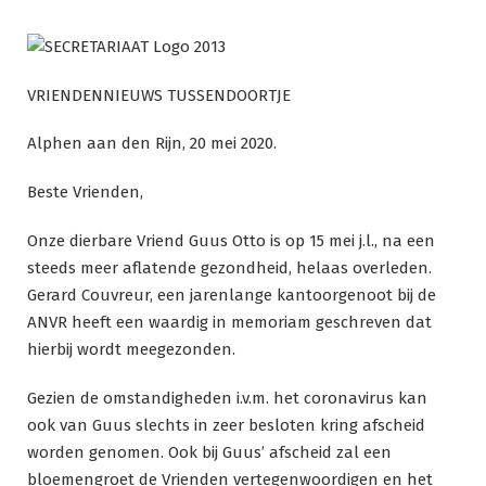
Ga
naar
de
inhoud
VRIENDENNIEUWS TUSSENDOORTJE
Alphen aan den Rijn, 20 mei 2020.
Beste Vrienden,
Onze dierbare Vriend Guus Otto is op 15 mei j.l., na een
steeds meer aflatende gezondheid, helaas overleden.
Gerard Couvreur, een jarenlange kantoorgenoot bij de
ANVR heeft een waardig in memoriam geschreven dat
hierbij wordt meegezonden.
Gezien de omstandigheden i.v.m. het coronavirus kan
ook van Guus slechts in zeer besloten kring afscheid
worden genomen. Ook bij Guus’ afscheid zal een
bloemengroet de Vrienden vertegenwoordigen en het