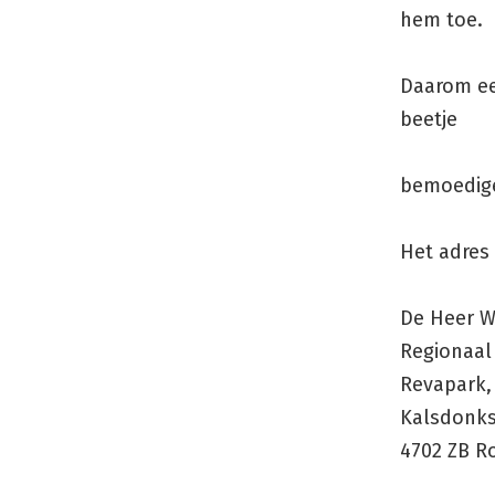
hem toe.
Daarom ee
beetje
bemoedigen
Het adres 
De Heer W
Regionaal
Revapark,
Kalsdonks
4702 ZB R