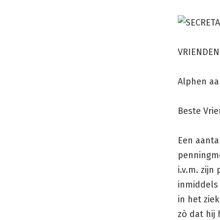
Ga
naar
de
inhoud
VRIENDEN
Alphen aan
Beste Vri
Een aanta
penningme
i.v.m. zij
inmiddels
in het zie
zò dat hi