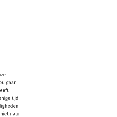
nze
zou gaan
eeft
ige tijd
ndigheden
niet naar