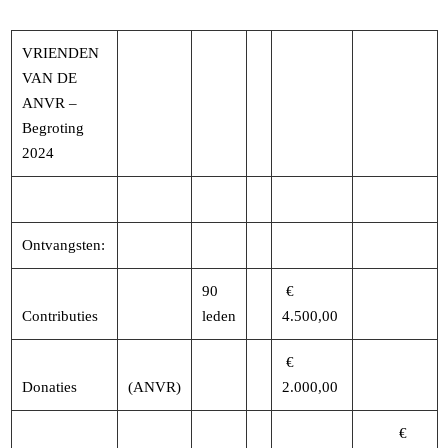
Ga
naar
VRIENDEN
de
VAN DE
inhoud
ANVR –
Begroting
2024
Ontvangsten:
90
€
Contributies
leden
4.500,00
€
Donaties
(ANVR)
2.000,00
€