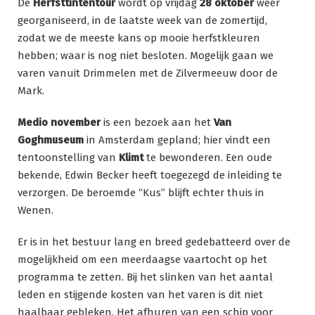
De
Herfsttintentour
wordt op vrijdag
28 oktober
weer
georganiseerd, in de laatste week van de zomertijd,
zodat we de meeste kans op mooie herfstkleuren
hebben; waar is nog niet besloten. Mogelijk gaan we
varen vanuit Drimmelen met de Zilvermeeuw door de
Mark.
Medio november
is een bezoek aan het
Van
Goghmuseum
in Amsterdam gepland; hier vindt een
tentoonstelling van
Klimt
te bewonderen. Een oude
bekende, Edwin Becker heeft toegezegd de inleiding te
verzorgen. De beroemde “Kus” blijft echter thuis in
Wenen.
Er is in het bestuur lang en breed gedebatteerd over de
mogelijkheid om een meerdaagse vaartocht op het
programma te zetten. Bij het slinken van het aantal
leden en stijgende kosten van het varen is dit niet
haalbaar gebleken. Het afhuren van een schip voor