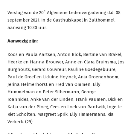
Ga
naar
e
Verslag van de 20
Algemene Ledenvergadering d.d. 08
de
september 2021, in de Gasthuiskapel in Zaltbommel.
inhoud
aanvang 10.30 uur.
Aanwezig zijn:
Koos en Paula Aartsen, Anton Blok, Bertine van Brakel,
Heerke en Hanna Brouwer, Anne en Clara Bruinsma, Jos
Burghouts, Gerard Couvreur, Pauline Goedegebuure,
Paul de Greef en Liduine Hoyinck, Anja Groenenboom,
Jerina Helmerhorst en Fred van Ommen, Elly
Hummelman en Peter Silbermann, George
Ioannides, Anke van der Linden, Frank Paumen, Dick en
Katja van der Ploeg, Cees en Loek van Rantwijk, Inge te
Riet Scholten, Margreet Sprik, Elly Timmermans, Ria
Verkerk. (29)