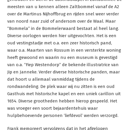
meesten van u kennen alleen Zaltbommel vanaf de A2
over de Martinus Nijhoffbrug en rijden snel weer verder
van noord naar zuid of andersom over de Waal. Maar
“Bommela” in de Bommelerwaard bestaat al heel lang.
Diverse oorlogen werden hier uitgevochten. Het is een
oud vestingstadje met o.a. een zeer historisch pand,
waar o.a. Maarten van Rossum in een versterkte woning
heeft gewoond en waarin nu een museum is gevestigd
van o.a. “Fiep Westendorp” de bekende illustratrice van
Jip en Janneke. Verder diverse historische panden, maar
dat hoort u allemaal vanmiddag tijdens de
rondwandeling. De plek waar wij nu zitten is een oud
Gasthuis met historische kapel en een uniek carillon uit
1654. Diverse grootheden hebben hierop gespeeld. Het
was vroeger een soort bejaardentehuis waar
hulpbehoevende personen ‘liefdevol’ werden verzorgd.
Frank memoreert vervolgens dat in het afgelopen