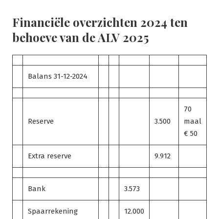
Ga
naar
Financiële overzichten 2024 ten
de
behoeve van de ALV 2025
inhoud
Balans 31-12-2024
70
Reserve
3.500
maal
€ 50
Extra reserve
9.912
Bank
3.573
Spaarrekening
12.000