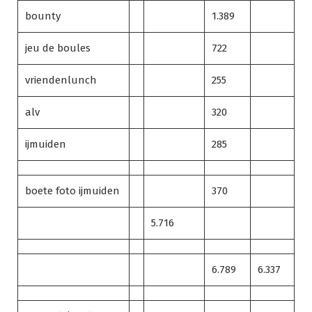
bounty
1.389
jeu de boules
722
vriendenlunch
255
alv
320
ijmuiden
285
boete foto ijmuiden
370
5.716
6.789
6.337