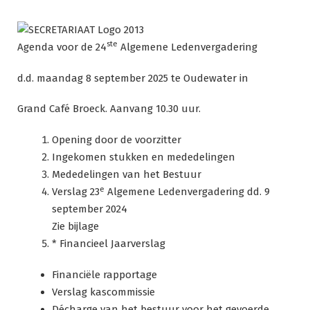
Ga
naar
de
ste
Agenda voor de 24
Algemene Ledenvergadering
inhoud
d.d. maandag 8 september 2025 te Oudewater in
Grand Café Broeck. Aanvang 10.30 uur.
Opening door de voorzitter
Ingekomen stukken en mededelingen
Mededelingen van het Bestuur
e
Verslag 23
Algemene Ledenvergadering dd. 9
september 2024
Zie bijlage
* Financieel Jaarverslag
Financiële rapportage
Verslag kascommissie
Décharge van het bestuur voor het gevoerde