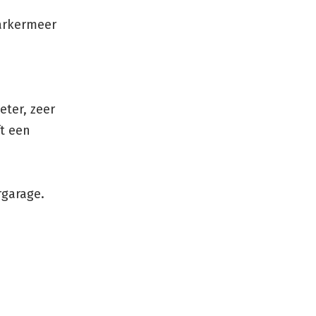
Markermeer
eter, zeer
ft een
rgarage.