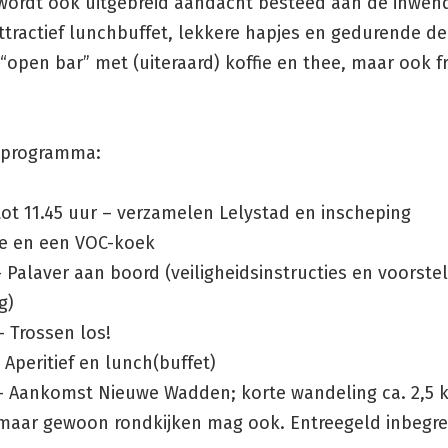
 wordt ook uitgebreid aandacht besteed aan de inwen
ttractief lunchbuffet, lekkere hapjes en gedurende d
“open bar” met (uiteraard) koffie en thee, maar ook fri
 programma:
tot 11.45 uur – verzamelen Lelystad en inscheping
ee en een VOC-koek
– Palaver aan boord (veiligheidsinstructies en voorste
g)
– Trossen los!
– Aperitief en lunch(buffet)
 – Aankomst Nieuwe Wadden; korte wandeling ca. 2,5 
 maar gewoon rondkijken mag ook. Entreegeld inbegre