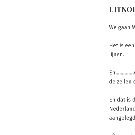
UITNO
We gaan 
Het is een
lijnen.
En…………..v
de zeilen 
En dat is
Nederland
aangelegd