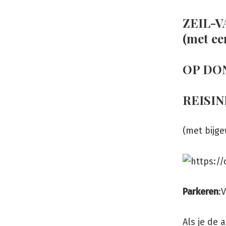
Ga
ZEIL-
naar
(met ee
de
inhoud
OP DO
REISIN
(met bijge
Parkeren
:
Als je de 