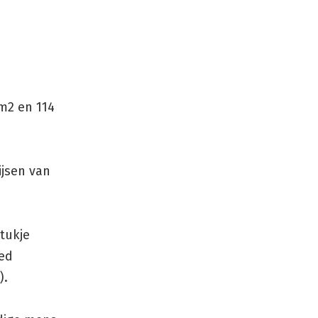
 m2 en 114
ijsen van
tukje
ed
).