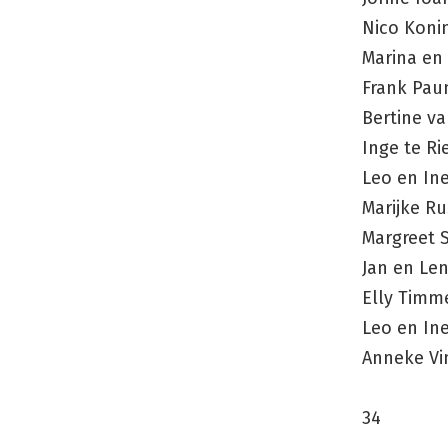
Nico Koni
Marina en 
Frank Pa
Bertine va
Inge te Ri
Leo en In
Marijke R
Margreet S
Jan en Len
Elly Tim
Leo en In
Anneke Vi
34