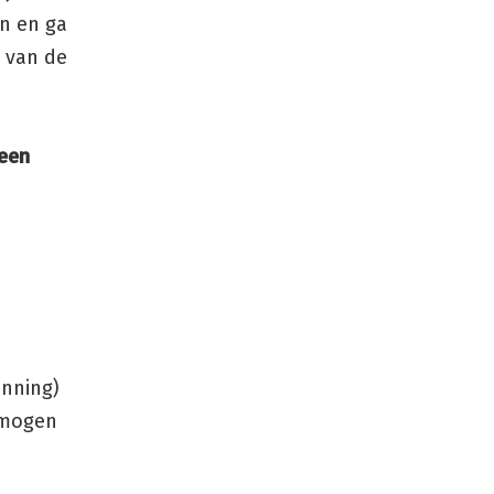
en en ga
g van de
 een
anning)
s mogen