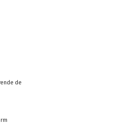
rende de
arm