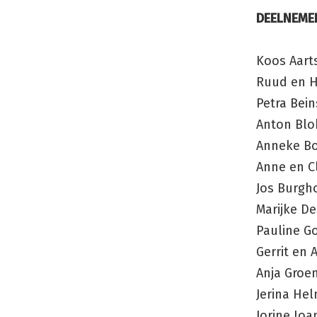
DEELNEMER
Koos Aart
Ruud en H
Petra Bein
Anton Blo
Anneke B
Anne en C
Jos Burgh
Marijke De
Pauline G
Gerrit en 
Anja Gro
Jerina He
Jorine Ioa