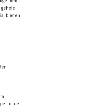
dige mens
e gehele
s, bier en
llen
km
pen in de