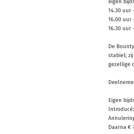
eigen bijd
14.30 uur
16.00 uur
16.30 uur 
De Bounty
stabiel; z
gezellige 
Deelnemer
Eigen bijd
Introducé:
Annulering
Daarna € 7