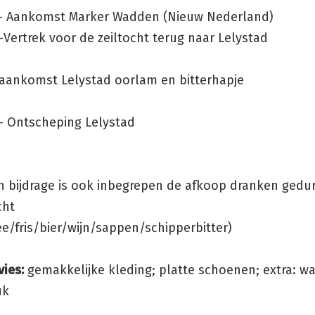
 – Aankomst Marker Wadden (Nieuw Nederland)
–Vertrek voor de zeiltocht terug naar Lelystad
 aankomst Lelystad oorlam en bitterhapje
 – Ontscheping Lelystad
en bijdrage is ook inbegrepen de afkoop dranken gedu
cht
ee/fris/bier/wijn/sappen/schipperbitter)
ies:
gemakkelijke kleding; platte schoenen; extra: w
uk