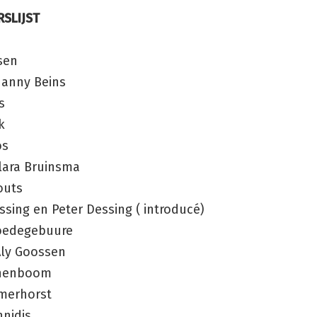
SLIJST
sen
anny Beins
s
k
os
lara Bruinsma
outs
ssing en Peter Dessing ( introducé)
oedegebuure
Aly Goossen
enenboom
lmerhorst
nnidis