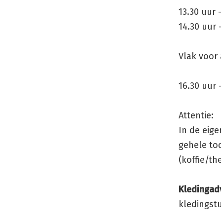
13.30 uur
14.30 uur 
Vlak voor
16.30 uur
Attentie:
In de eig
gehele to
(koffie/th
Kledingadv
kledingst