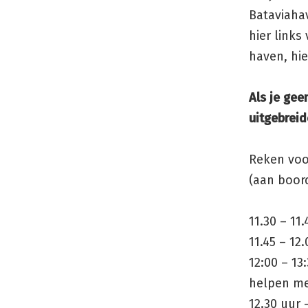
Bataviahav
hier links
haven, hie
Als je gee
uitgebreid
Reken voo
(aan boord
11.30 – 11
11.45 – 12
12:00 – 13
helpen me
12.30 uur 