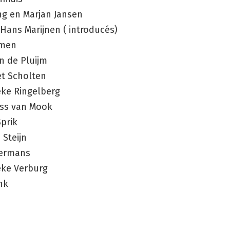
ng en Marjan Jansen
Hans Marijnen ( introducés)
umen
n de Pluijm
et Scholten
eke Ringelberg
uss van Mook
prik
 Steijn
mermans
eke Verburg
nk