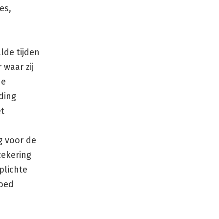
es,
alde tijden
 waar zij
de
eding
et
g voor de
zekering
plichte
goed