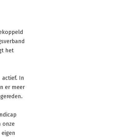
gekoppeld
ngsverband
t het
actief. In
en er meer
 gereden.
andicap
n onze
e eigen