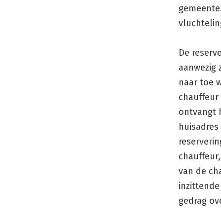
gemeente.
vluchteli
De reserve
aanwezig z
naar toe w
chauffeur i
ontvangt h
huisadres
reserverin
chauffeur,
van de cha
inzittend
gedrag ov