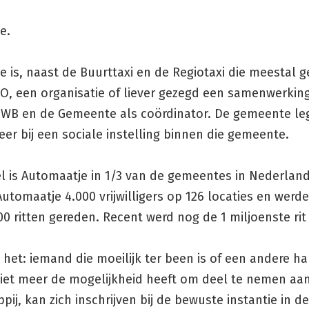
e.
 is, naast de Buurttaxi en de Regiotaxi die meestal 
MO, een organisatie of liever gezegd een samenwerki
WB en de Gemeente als coördinator. De gemeente leg
er bij een sociale instelling binnen die gemeente.
 is Automaatje in 1/3 van de gemeentes in Nederland 
utomaatje 4.000 vrijwilligers op 126 locaties en werd
0 ritten gereden. Recent werd nog de 1 miljoenste rit
het: iemand die moeilijk ter been is of een andere h
niet meer de mogelijkheid heeft om deel te nemen aa
ij, kan zich inschrijven bij de bewuste instantie in d