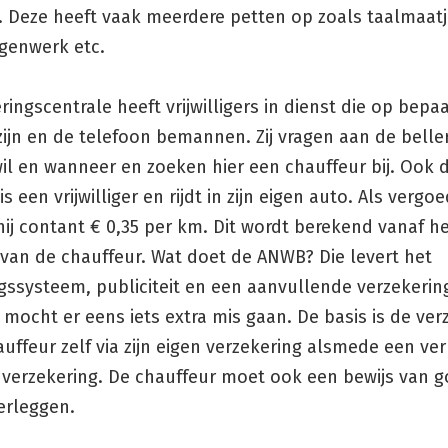
 Deze heeft vaak meerdere petten op zoals taalmaatj
ngenwerk etc.
ringscentrale heeft vrijwilligers in dienst die op bepa
ijn en de telefoon bemannen. Zij vragen aan de beller
il en wanneer en zoeken hier een chauffeur bij. Ook 
s een vrijwilliger en rijdt in zijn eigen auto. Als vergo
ij contant € 0,35 per km. Dit wordt berekend vanaf h
 van de chauffeur. Wat doet de ANWB? Die levert het
gssysteem, publiciteit en een aanvullende verzekerin
 mocht er eens iets extra mis gaan. De basis is de ver
uffeur zelf via zijn eigen verzekering alsmede een ver
e verzekering. De chauffeur moet ook een bewijs van 
erleggen.