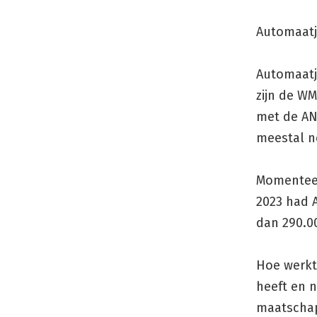
Ga
naar
Automaatj
de
inhoud
Automaatje
zijn de W
met de AN
meestal ne
Momenteel
2023 had A
dan 290.00
Hoe werkt 
heeft en 
maatschapp