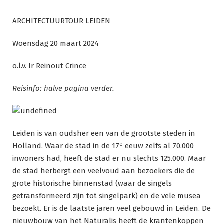
Ga
naar
ARCHITECTUURTOUR LEIDEN
de
inhoud
Woensdag 20 maart 2024
o.l.v. Ir Reinout Crince
Reisinfo: halve pagina verder.
Leiden is van oudsher een van de grootste steden in
e
Holland. Waar de stad in de 17
eeuw zelfs al 70.000
inwoners had, heeft de stad er nu slechts 125.000. Maar
de stad herbergt een veelvoud aan bezoekers die de
grote historische binnenstad (waar de singels
getransformeerd zijn tot singelpark) en de vele musea
bezoekt. Er is de laatste jaren veel gebouwd in Leiden. De
nieuwbouw van het Naturalis heeft de krantenkoppen