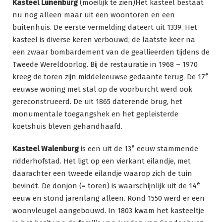
Kasteel Lunenburg
(moeilijk te zien)Het kasteel bestaat
nu nog alleen maar uit een woontoren en een
buitenhuis. De eerste vermelding dateert uit 1339. Het
kasteel is diverse keren verbouwd; de laatste keer na
een zwaar bombardement van de geallieerden tijdens de
Tweede Wereldoorlog. Bij de restauratie in 1968 – 1970
e
kreeg de toren zijn middeleeuwse gedaante terug. De 17
eeuwse woning met stal op de voorburcht werd ook
gereconstrueerd. De uit 1865 daterende brug, het
monumentale toegangshek en het gepleisterde
koetshuis bleven gehandhaafd.
e
Kasteel Walenburg
is een uit de 13
eeuw stammende
ridderhofstad. Het ligt op een vierkant eilandje, met
daarachter een tweede eilandje waarop zich de tuin
e
bevindt. De donjon (= toren) is waarschijnlijk uit de 14
eeuw en stond jarenlang alleen. Rond 1550 werd er een
woonvleugel aangebouwd. In 1803 kwam het kasteeltje