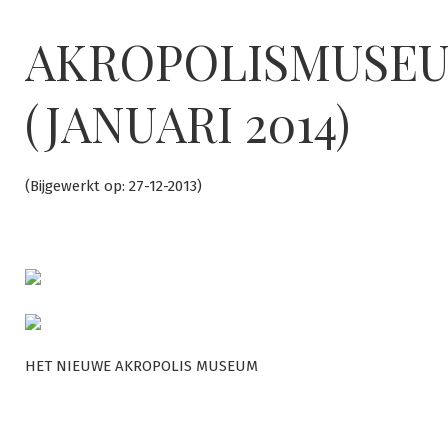
Ga
naar
AKROPOLISMUSE
de
inhoud
(JANUARI 2014)
(Bijgewerkt op: 27-12-2013)
HET NIEUWE AKROPOLIS MUSEUM