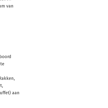
ium van
 boord
nte
Rakken,
t,
uffet) aan