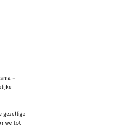
ngsma –
lijke
 gezellige
r we tot