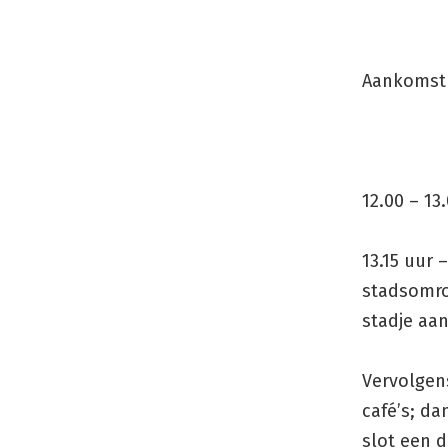
Aankomst/
12.00 – 13
13.15 uur 
stadsomro
stadje aan
Vervolgens
café’s; d
slot een d