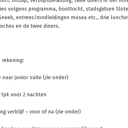
ncl. ontbijt, verblijfsbelasting, twee diners in het hot
ies volgens programma, boottocht, stadsgidsen Slot
Sneek, entrees/rondleidingen musea etc., drie lunche
unches en de twee diners.
 rekening:
 naar junior suite (zie onder)
 1pk voor 2 nachten
ing verblijf – voor of na (zie onder)