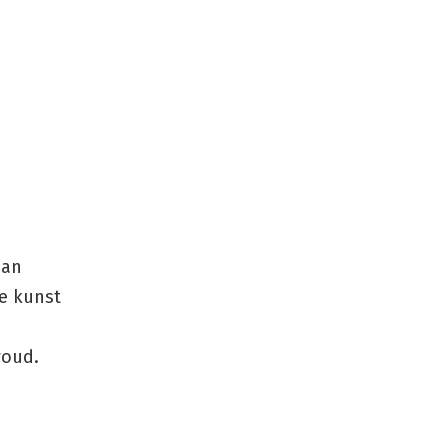
aan
e kunst
woud.