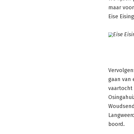
maar voor
Eise Eising
Eise Eis
Vervolgen
gaan van 
vaartocht 
Osingahui
Woudsend,
Langweerd
boord.