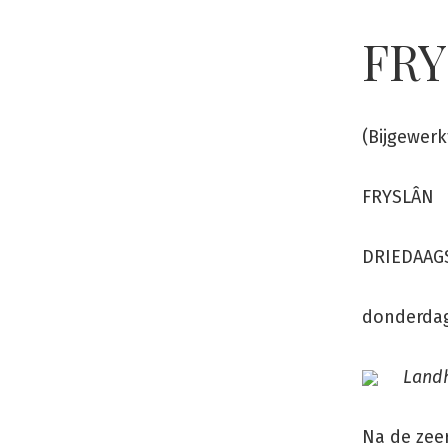
Ga
FRY
naar
de
inhoud
(Bijgewerk
FRYSLÂN
DRIEDAAGS
donderdag
Landh
Na de zeer