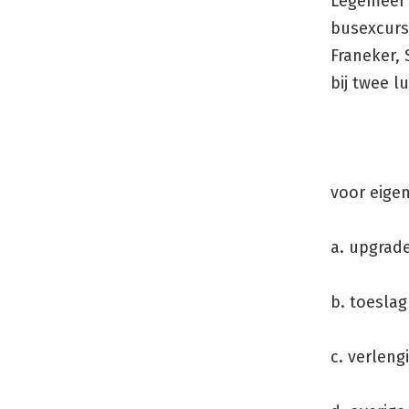
Legemeer i
busexcurs
Franeker, 
bij twee l
voor eigen
a. upgrade
b. toeslag
c. verleng