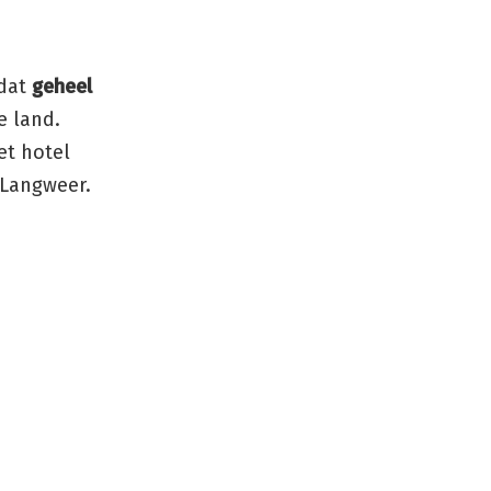
(dat
geheel
e land.
et hotel
n Langweer.