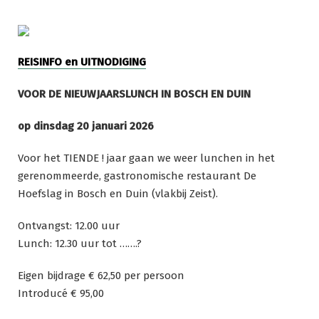
Ga
naar
de
inhoud
REISINFO en UITNODIGING
VOOR DE NIEUWJAARSLUNCH IN BOSCH EN DUIN
op dinsdag 20 januari 2026
Voor het TIENDE ! jaar gaan we weer lunchen in het
gerenommeerde, gastronomische restaurant De
Hoefslag in Bosch en Duin (vlakbij Zeist).
Ontvangst: 12.00 uur
Lunch: 12.30 uur tot …….?
Eigen bijdrage € 62,50 per persoon
Introducé € 95,00